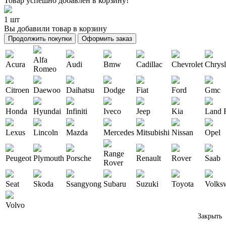
Товар успешно добавлен в корзину!
1 шт
Вы добавили товар в корзину
Продолжить покупки
Оформить заказ
Alfa
Acura
Audi
Bmw
Cadillac
Chevrolet
Chrysl
Romeo
Citroen
Daewoo
Daihatsu
Dodge
Fiat
Ford
Gmc
Honda
Hyundai
Infiniti
Iveco
Jeep
Kia
Land 
Lexus
Lincoln
Mazda
Mercedes
Mitsubishi
Nissan
Opel
Range
Peugeot
Plymouth
Porsche
Renault
Rover
Saab
Rover
Seat
Skoda
Ssangyong
Subaru
Suzuki
Toyota
Volks
Volvo
Закрыть