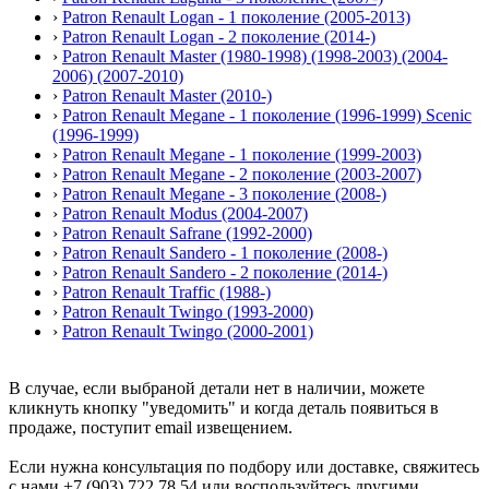
›
Patron Renault Logan - 1 поколение (2005-2013)
›
Patron Renault Logan - 2 поколение (2014-)
›
Patron Renault Master (1980-1998) (1998-2003) (2004-
2006) (2007-2010)
›
Patron Renault Master (2010-)
›
Patron Renault Megane - 1 поколение (1996-1999) Scenic
(1996-1999)
›
Patron Renault Megane - 1 поколение (1999-2003)
›
Patron Renault Megane - 2 поколение (2003-2007)
›
Patron Renault Megane - 3 поколение (2008-)
›
Patron Renault Modus (2004-2007)
›
Patron Renault Safrane (1992-2000)
›
Patron Renault Sandero - 1 поколение (2008-)
›
Patron Renault Sandero - 2 поколение (2014-)
›
Patron Renault Traffic (1988-)
›
Patron Renault Twingo (1993-2000)
›
Patron Renault Twingo (2000-2001)
В случае, если выбраной детали нет в наличии, можете
кликнуть кнопку "уведомить" и когда деталь появиться в
продаже, поступит email извещением.
Если нужна консультация по подбору или доставке, свяжитесь
с нами +7 (903) 722 78 54 или воспользуйтесь другими