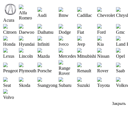
Alfa
Audi
Bmw
Cadillac
Chevrolet
Chrysl
Romeo
Acura
Citroen
Daewoo
Daihatsu
Dodge
Fiat
Ford
Gmc
Honda
Hyundai
Infiniti
Iveco
Jeep
Kia
Land 
Lexus
Lincoln
Mazda
Mercedes
Mitsubishi
Nissan
Opel
Range
Peugeot
Plymouth
Porsche
Renault
Rover
Saab
Rover
Seat
Skoda
Ssangyong
Subaru
Suzuki
Toyota
Volks
Volvo
Закрыть