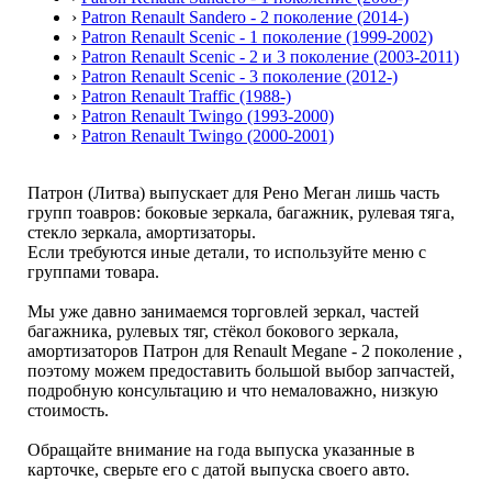
›
Patron Renault Sandero - 2 поколение (2014-)
›
Patron Renault Scenic - 1 поколение (1999-2002)
›
Patron Renault Scenic - 2 и 3 поколение (2003-2011)
›
Patron Renault Scenic - 3 поколение (2012-)
›
Patron Renault Traffic (1988-)
›
Patron Renault Twingo (1993-2000)
›
Patron Renault Twingo (2000-2001)
Патрон (Литва) выпускает для Рено Меган лишь часть
групп тоавров: боковые зеркала, багажник, рулевая тяга,
стекло зеркала, амортизаторы.
Если требуются иные детали, то используйте меню с
группами товара.
Мы уже давно занимаемся торговлей зеркал, частей
багажника, рулевых тяг, стёкол бокового зеркала,
амортизаторов Патрон для Renault Megane - 2 поколение ,
поэтому можем предоставить большой выбор запчастей,
подробную консультацию и что немаловажно, низкую
стоимость.
Обращайте внимание на года выпуска указанные в
карточке, сверьте его с датой выпуска своего авто.