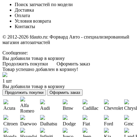
Поиск запчастей по модели
Доставка
Оплата
Условия возврата
Контакты
© 2012-2026 fdauto.ru:
Форвард Авто - специализированный
магазин автозапчастей
Сообщение:
Вы добавили товар в корзину
Продолжить покупки
Оформить заказ
Товар успешно добавлен в корзину!
1 шт
Вы добавили товар в корзину
Продолжить покупки
Оформить заказ
Alfa
Acura
Audi
Bmw
Cadillac
Chevrolet
Chrysl
Romeo
Citroen
Daewoo
Daihatsu
Dodge
Fiat
Ford
Gmc
Honda
Hyundai
Infiniti
Iveco
Jeep
Kia
Land 