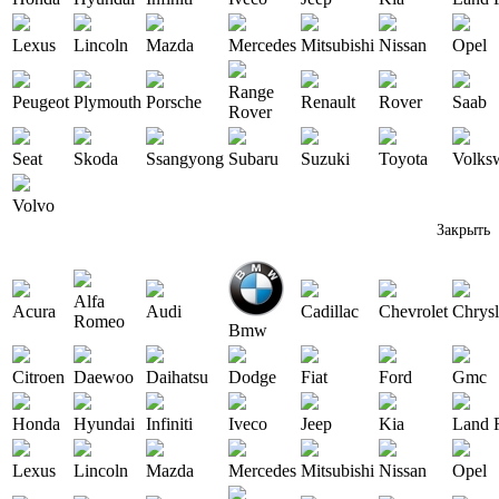
Lexus
Lincoln
Mazda
Mercedes
Mitsubishi
Nissan
Opel
Range
Peugeot
Plymouth
Porsche
Renault
Rover
Saab
Rover
Seat
Skoda
Ssangyong
Subaru
Suzuki
Toyota
Volks
Volvo
Закрыть
Alfa
Acura
Audi
Cadillac
Chevrolet
Chrysl
Romeo
Bmw
Citroen
Daewoo
Daihatsu
Dodge
Fiat
Ford
Gmc
Honda
Hyundai
Infiniti
Iveco
Jeep
Kia
Land 
Lexus
Lincoln
Mazda
Mercedes
Mitsubishi
Nissan
Opel