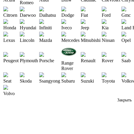
Romeo
Citroen
Daewoo
Daihatsu
Dodge
Fiat
Ford
Gmc
Honda
Hyundai
Infiniti
Iveco
Jeep
Kia
Land 
Lexus
Lincoln
Mazda
Mercedes
Mitsubishi
Nissan
Opel
Peugeot
Plymouth
Porsche
Renault
Rover
Saab
Range
Rover
Seat
Skoda
Ssangyong
Subaru
Suzuki
Toyota
Volks
Volvo
Закрыть