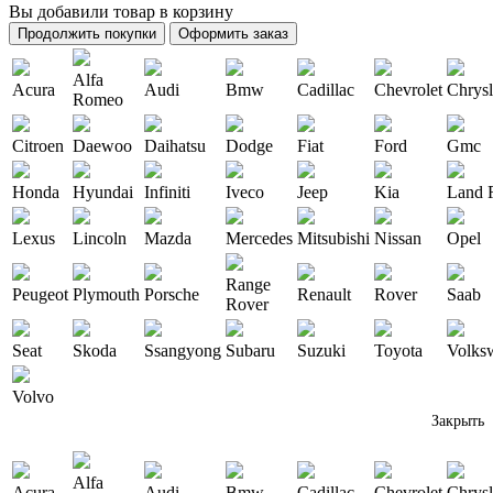
Вы добавили товар в корзину
Продолжить покупки
Оформить заказ
Alfa
Acura
Audi
Bmw
Cadillac
Chevrolet
Chrysl
Romeo
Citroen
Daewoo
Daihatsu
Dodge
Fiat
Ford
Gmc
Honda
Hyundai
Infiniti
Iveco
Jeep
Kia
Land 
Lexus
Lincoln
Mazda
Mercedes
Mitsubishi
Nissan
Opel
Range
Peugeot
Plymouth
Porsche
Renault
Rover
Saab
Rover
Seat
Skoda
Ssangyong
Subaru
Suzuki
Toyota
Volks
Volvo
Закрыть
Alfa
Acura
Audi
Bmw
Cadillac
Chevrolet
Chrysl