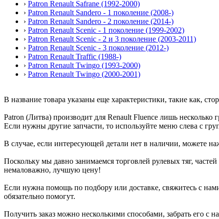
›
Patron Renault Safrane (1992-2000)
›
Patron Renault Sandero - 1 поколение (2008-)
›
Patron Renault Sandero - 2 поколение (2014-)
›
Patron Renault Scenic - 1 поколение (1999-2002)
›
Patron Renault Scenic - 2 и 3 поколение (2003-2011)
›
Patron Renault Scenic - 3 поколение (2012-)
›
Patron Renault Traffic (1988-)
›
Patron Renault Twingo (1993-2000)
›
Patron Renault Twingo (2000-2001)
В название товара указаны еще характеристики, такие как, сто
Patron (Литва) производит для Renault Fluence лишь несколько г
Если нужны другие запчасти, то используйте меню слева с гру
В случае, если интересующей детали нет в наличии, можете наж
Поскольку мы давно занимаемся торговлей рулевых тяг, частей
немаловажно, лучшую цену!
Если нужна помощь по подбору или доставке, свяжитесь с нам
обязательно помогут.
Получить заказ можно несколькими способами, забрать его с н