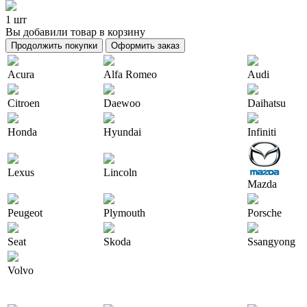
1 шт
Вы добавили товар в корзину
Продолжить покупки
Оформить заказ
Acura
Alfa Romeo
Audi
Citroen
Daewoo
Daihatsu
Honda
Hyundai
Infiniti
Lexus
Lincoln
Mazda
Peugeot
Plymouth
Porsche
Seat
Skoda
Ssangyong
Volvo