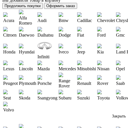
Вы добавили товар в корзину
Продолжить покупки
Оформить заказ
Alfa
Acura
Audi
Bmw
Cadillac
Chevrolet
Chrysl
Romeo
Citroen
Daewoo
Daihatsu
Dodge
Fiat
Ford
Gmc
Honda
Hyundai
Iveco
Jeep
Kia
Land 
Infiniti
Lexus
Lincoln
Mazda
Mercedes
Mitsubishi
Nissan
Opel
Range
Peugeot
Plymouth
Porsche
Renault
Rover
Saab
Rover
Seat
Skoda
Ssangyong
Subaru
Suzuki
Toyota
Volks
Volvo
Закрыть