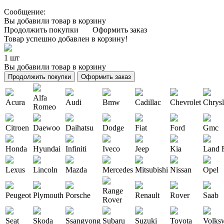
Сообщение:
Вы добавили товар в корзину
Продолжить покупки
Оформить заказ
Товар успешно добавлен в корзину!
1 шт
Вы добавили товар в корзину
Продолжить покупки
Оформить заказ
Alfa
Acura
Audi
Bmw
Cadillac
Chevrolet
Chrysl
Romeo
Citroen
Daewoo
Daihatsu
Dodge
Fiat
Ford
Gmc
Honda
Hyundai
Infiniti
Iveco
Jeep
Kia
Land 
Lexus
Lincoln
Mazda
Mercedes
Mitsubishi
Nissan
Opel
Range
Peugeot
Plymouth
Porsche
Renault
Rover
Saab
Rover
Seat
Skoda
Ssangyong
Subaru
Suzuki
Toyota
Volks