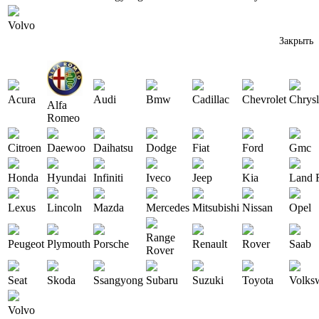
Volvo
Закрыть
Acura
Audi
Bmw
Cadillac
Chevrolet
Chrysl
Alfa
Romeo
Citroen
Daewoo
Daihatsu
Dodge
Fiat
Ford
Gmc
Honda
Hyundai
Infiniti
Iveco
Jeep
Kia
Land 
Lexus
Lincoln
Mazda
Mercedes
Mitsubishi
Nissan
Opel
Range
Peugeot
Plymouth
Porsche
Renault
Rover
Saab
Rover
Seat
Skoda
Ssangyong
Subaru
Suzuki
Toyota
Volks
Volvo