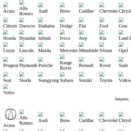
Alfa
Acura
Audi
Bmw
Cadillac
Chevrolet
Chrysl
Romeo
Citroen
Daewoo
Daihatsu
Dodge
Fiat
Ford
Gmc
Honda
Hyundai
Infiniti
Iveco
Jeep
Kia
Land 
Lexus
Lincoln
Mazda
Mercedes
Mitsubishi
Nissan
Opel
Range
Peugeot
Plymouth
Porsche
Renault
Rover
Saab
Rover
Seat
Skoda
Ssangyong
Subaru
Suzuki
Toyota
Volks
Volvo
Закрыть
Alfa
Audi
Bmw
Cadillac
Chevrolet
Chrysl
Romeo
Acura