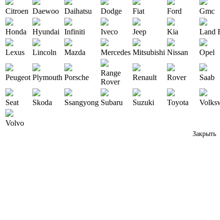
Citroen
Daewoo
Daihatsu
Dodge
Fiat
Ford
Gmc
Honda
Hyundai
Infiniti
Iveco
Jeep
Kia
Land 
Lexus
Lincoln
Mazda
Mercedes
Mitsubishi
Nissan
Opel
Range
Peugeot
Plymouth
Porsche
Renault
Rover
Saab
Rover
Seat
Skoda
Ssangyong
Subaru
Suzuki
Toyota
Volks
Volvo
Закрыть