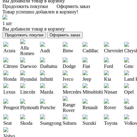
Вы добавили товар в корзину
Продолжить покупки
Оформить заказ
Товар успешно добавлен в корзину!
1 шт
Вы добавили товар в корзину
Продолжить покупки
Оформить заказ
Alfa
Acura
Audi
Bmw
Cadillac
Chevrolet
Chrysl
Romeo
Citroen
Daewoo
Daihatsu
Dodge
Fiat
Ford
Gmc
Honda
Hyundai
Infiniti
Iveco
Jeep
Kia
Land 
Lexus
Lincoln
Mazda
Mercedes
Mitsubishi
Nissan
Opel
Range
Peugeot
Plymouth
Porsche
Renault
Rover
Saab
Rover
Seat
Skoda
Ssangyong
Subaru
Suzuki
Toyota
Volks
Volvo