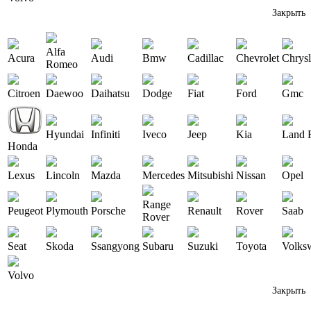
Закрыть
Alfa
Acura
Audi
Bmw
Cadillac
Chevrolet
Chrysl
Romeo
Citroen
Daewoo
Daihatsu
Dodge
Fiat
Ford
Gmc
Hyundai
Infiniti
Iveco
Jeep
Kia
Land 
Honda
Lexus
Lincoln
Mazda
Mercedes
Mitsubishi
Nissan
Opel
Range
Peugeot
Plymouth
Porsche
Renault
Rover
Saab
Rover
Seat
Skoda
Ssangyong
Subaru
Suzuki
Toyota
Volks
Volvo
Закрыть