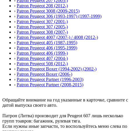
›
Patron Peugeot 207 (2005-)
›
Patron Peugeot 208 (2012-)
›
Patron Peugeot 3008 (2009-2015)
›
Patron Peugeot 306 (1993-1997) (1997-1999)
›
Patron Peugeot 307 (2001-)
›
Patron Peugeot 307 (2005-)
›
Patron Peugeot 308 (2007-)
›
Patron Peugeot 4007 (2007-) / 4008 (2012-)
›
Patron Peugeot 405 (1987-1995)
›
Patron Peugeot 406 (1995-1999)
›
Patron Peugeot 406 (1999-)
›
Patron Peugeot 407 (2004-)
›
Patron Peugeot 508 (2012-)
›
Patron Peugeot Boxer (1994-2002) (2002-)
›
Patron Peugeot Boxer (2006-)
›
Patron Peugeot Partner (1996-2003)
›
Patron Peugeot Partner (2008-2015)
Обращайте внимание на год указанные в карточке, сравните с
датой выпуска своего авто.
Патрон (Литва) производит для Peugeot 607 лишь несколько
групп тоавров: багажник, рулевая тяга.
Если нужны иные запчасти, то воспользуйтесь меню слева по