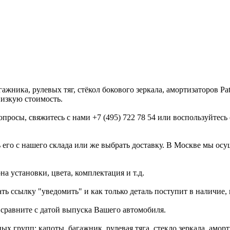
ажника, рулевых тяг, стёкол бокового зеркала, амортизаторов Pa
низкую стоимость.
вопросы, свяжитесь с нами +7 (495) 722 78 54 или воспользуйте
 его с нашего склада или же выбрать доставку. В Москве мы ос
а установки, цвета, комплектация и т.д.
ать ссылку "уведомить" и как только деталь поступит в наличие
сравните с датой выпуска Вашего автомобиля.
х групп: капоты, багажник, рулевая тяга, стекло зеркала, амор