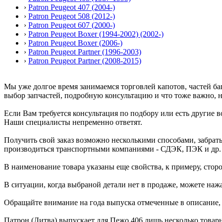
›
Patron Peugeot 407 (2004-)
›
Patron Peugeot 508 (2012-)
›
Patron Peugeot 607 (2000-)
›
Patron Peugeot Boxer (1994-2002) (2002-)
›
Patron Peugeot Boxer (2006-)
›
Patron Peugeot Partner (1996-2003)
›
Patron Peugeot Partner (2008-2015)
Мы уже долгое время занимаемся торговлей капотов, частей баг
выбор запчастей, подробную консультацию и что тоже важно, 
Если Вам требуется консультация по подбору или есть другие 
Наши специалисты непременно ответят.
Получить свой заказ возможно несколькими способами, забрать
производиться транспортными компаниями - СДЭК, ПЭК и др.
В наименование товара указаны еще свойства, к примеру, сторон
В ситуации, когда выбраной детали нет в продаже, можете наж
Обращайте внимание на года выпуска отмеченные в описание, 
Патрон (Литва) выпускает для Пежо 406 лишь несколько товарны