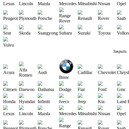
Lexus
Lincoln
Mazda
Mercedes
Mitsubishi
Nissan
Opel
Range
Peugeot
Plymouth
Porsche
Renault
Rover
Saab
Rover
Seat
Skoda
Ssangyong
Subaru
Suzuki
Toyota
Volks
Volvo
Закрыть
Alfa
Acura
Audi
Cadillac
Chevrolet
Chrysl
Romeo
Bmw
Citroen
Daewoo
Daihatsu
Dodge
Fiat
Ford
Gmc
Honda
Hyundai
Infiniti
Iveco
Jeep
Kia
Land 
Lexus
Lincoln
Mazda
Mercedes
Mitsubishi
Nissan
Opel
Range
Peugeot
Plymouth
Porsche
Renault
Rover
Saab