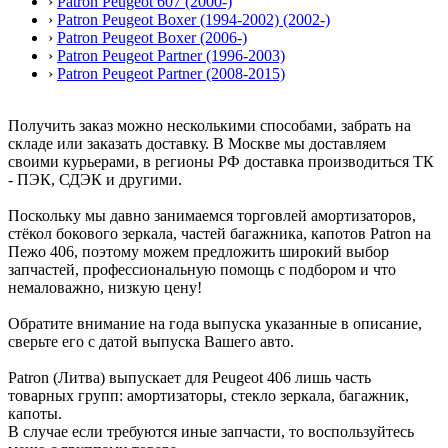
›
Patron Peugeot 607 (2000-)
›
Patron Peugeot Boxer (1994-2002) (2002-)
›
Patron Peugeot Boxer (2006-)
›
Patron Peugeot Partner (1996-2003)
›
Patron Peugeot Partner (2008-2015)
Получить заказ можно несколькими способами, забрать на
складе или заказать доставку. В Москве мы доставляем
своими курьерами, в регионы РФ доставка производиться ТК
- ПЭК, СДЭК и другими.
Поскольку мы давно занимаемся торговлей амортизаторов,
стёкол бокового зеркала, частей багажника, капотов Patron на
Пежо 406, поэтому можем предложить широкий выбор
запчастей, профессиональную помощь с подбором и что
немаловажно, низкую цену!
Обратите внимание на года выпуска указанные в описание,
сверьте его с датой выпуска Вашего авто.
Patron (Литва) выпускает для Peugeot 406 лишь часть
товарных групп: амортизаторы, стекло зеркала, багажник,
капоты.
В случае если требуются иные запчасти, то воспользуйтесь