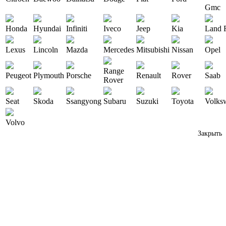
Gmc
Honda
Hyundai
Infiniti
Iveco
Jeep
Kia
Land 
Lexus
Lincoln
Mazda
Mercedes
Mitsubishi
Nissan
Opel
Range
Peugeot
Plymouth
Porsche
Renault
Rover
Saab
Rover
Seat
Skoda
Ssangyong
Subaru
Suzuki
Toyota
Volks
Volvo
Закрыть