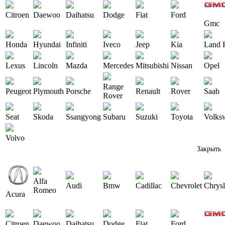
Citroen
Daewoo
Daihatsu
Dodge
Fiat
Ford
Gmc
Honda
Hyundai
Infiniti
Iveco
Jeep
Kia
Land 
Lexus
Lincoln
Mazda
Mercedes
Mitsubishi
Nissan
Opel
Range
Peugeot
Plymouth
Porsche
Renault
Rover
Saab
Rover
Seat
Skoda
Ssangyong
Subaru
Suzuki
Toyota
Volks
Volvo
Закрыть
Alfa
Audi
Bmw
Cadillac
Chevrolet
Chrysl
Romeo
Acura
Citroen
Daewoo
Daihatsu
Dodge
Fiat
Ford