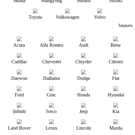
Skoda
Ssangyong
Subaru
Suzuki
Toyota
Volkswagen
Volvo
Закрыть
Acura
Alfa Romeo
Audi
Bmw
Cadillac
Chevrolet
Chrysler
Citroen
Daewoo
Daihatsu
Dodge
Fiat
Ford
Gmc
Honda
Hyundai
Infiniti
Iveco
Jeep
Kia
Land Rover
Lexus
Lincoln
Mazda