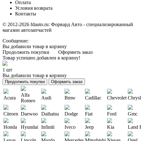
Оплата
Условия возврата
Контакты
© 2012-2026 fdauto.ru:
Форвард Авто - специализированный
магазин автозапчастей
Сообщение:
Вы добавили товар в корзину
Продолжить покупки
Оформить заказ
Товар успешно добавлен в корзину!
1 шт
Вы добавили товар в корзину
Продолжить покупки
Оформить заказ
Alfa
Acura
Audi
Bmw
Cadillac
Chevrolet
Chrysl
Romeo
Citroen
Daewoo
Daihatsu
Dodge
Fiat
Ford
Gmc
Honda
Hyundai
Infiniti
Iveco
Jeep
Kia
Land 
Lexus
Lincoln
Mazda
Mercedes
Mitsubishi
Nissan
Opel