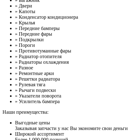
» Багажник
» Двери
» Капоты
» Конденсатор кондиционера
» Крылья
» Передние бамперы
» Передние фары
» Подкрылки
» Пороги
» Противотуманные фары
» Радиатор отопителя
» Радиаторы охлаждения
» Разное
» Ремонтные арки
» Решетки радиатора
» Рулевая тяга
» Рычаги подвески
» Указатели поворота
» Усилитель бампера
Наши преимущества:
Выгодные цены
Заказывая запчасти у нас Вы экономите свои деньги
Широкий ассортимент
Более 1 000 000 позиций