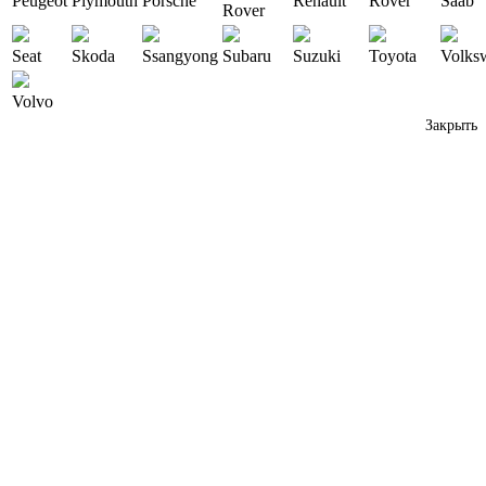
Peugeot
Plymouth
Porsche
Renault
Rover
Saab
Rover
Seat
Skoda
Ssangyong
Subaru
Suzuki
Toyota
Volks
Volvo
Закрыть