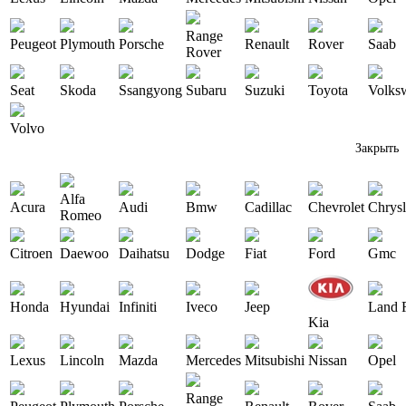
Range
Peugeot
Plymouth
Porsche
Renault
Rover
Saab
Rover
Seat
Skoda
Ssangyong
Subaru
Suzuki
Toyota
Volks
Volvo
Закрыть
Alfa
Acura
Audi
Bmw
Cadillac
Chevrolet
Chrysl
Romeo
Citroen
Daewoo
Daihatsu
Dodge
Fiat
Ford
Gmc
Honda
Hyundai
Infiniti
Iveco
Jeep
Land 
Kia
Lexus
Lincoln
Mazda
Mercedes
Mitsubishi
Nissan
Opel
Range