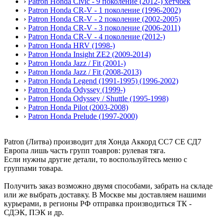
›
Patron Honda Civic - 9 поколение (2012-) хетчбек
›
Patron Honda CR-V - 1 поколение (1996-2002)
›
Patron Honda CR-V - 2 поколение (2002-2005)
›
Patron Honda CR-V - 3 поколение (2006-2011)
›
Patron Honda CR-V - 4 поколение (2012-)
›
Patron Honda HRV (1998-)
›
Patron Honda Insight ZE2 (2009-2014)
›
Patron Honda Jazz / Fit (2001-)
›
Patron Honda Jazz / Fit (2008-2013)
›
Patron Honda Legend (1991-1995) (1996-2002)
›
Patron Honda Odyssey (1999-)
›
Patron Honda Odyssey / Shuttle (1995-1998)
›
Patron Honda Pilot (2003-2008)
›
Patron Honda Prelude (1997-2000)
Patron (Литва) производит для Хонда Аккорд СС7 СЕ СД7
Европа лишь часть групп тоавров: рулевая тяга.
Если нужны другие детали, то воспользуйтесь меню с
группами товара.
Получить заказ возможно двумя способами, забрать на складе
или же выбрать доставку. В Москве мы доставляем нашими
курьерами, в регионы РФ отправка производиться ТК -
СДЭК, ПЭК и др.