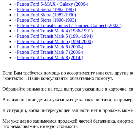
›
Patron Ford S-MAX / Galaxy (2006-)
›
Patron Ford Sierra (1982-1987)
›
Patron Ford Sierra (1987-1990)
›
Patron Ford Sierra (1990-1993)
›
Patron Ford Transit Connect / Tourneo Connect (2002-)
›
Patron Ford Transit Mark 4 (1986-1991)
›
Patron Ford Transit Mark 5 (1991-1994)
›
Patron Ford Transit Mark 5 (1994-2000)
›
Patron Ford Transit Mark 6 (2000-)
›
Patron Ford Transit Mark 7 (2006-)
›
Patron Ford Transit Mark 8 (2014-)
Если Вам требуется помощь по ассортименту или есть другие в
"контакты". Наши консультанты обязательно помогут.
Обращайте внимание на года выпуска указанные в карточке, св
В наименование детали указаны еще характеристики, к примеру
В ситуации, когда интересующей запчасти нет в продаже, может
Мы уже давно занимаемся продажей частей багажника, амортиз
что немаловажно, низкую стоимость.