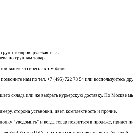
групп тоавров: рулевая тяга.
лева по группам товара.
атой выпуска своего автомобиля.
 позвоните нам по тел. +7 (495) 722 78 54 или воспользуйтесь 
нашего склада или же выбрать курьерскую доставку. По Москве м
меру, сторона установки, цвет, комплектность и прочие.
нопку "уведомить" и когда товар появиться в продаже, придет п
 для Ford Escape USA , поэтому сможем предоставить большой 