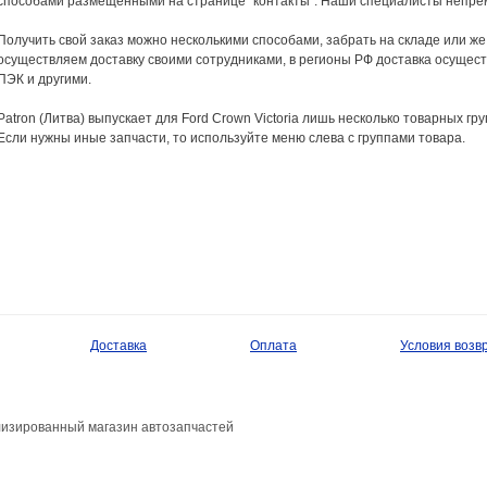
способами размещенными на странице "контакты". Наши специалисты непрем
Получить свой заказ можно несколькими способами, забрать на складе или же
осуществляем доставку своими сотрудниками, в регионы РФ доставка осущес
ПЭК и другими.
Patron (Литва) выпускает для Ford Crown Victoria лишь несколько товарных гру
Если нужны иные запчасти, то используйте меню слева с группами товара.
Доставка
Оплата
Условия возв
лизированный магазин автозапчастей