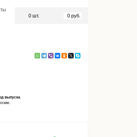
кты
0
шт.
0
руб.
од выпуска
.
оскве.