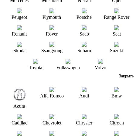
Mercedes
Mitsubishi
Nissan
Opel
Peugeot
Plymouth
Porsche
Range Rover
Renault
Rover
Saab
Seat
Skoda
Ssangyong
Subaru
Suzuki
Toyota
Volkswagen
Volvo
Закрыть
Alfa Romeo
Audi
Bmw
Acura
Cadillac
Chevrolet
Chrysler
Citroen