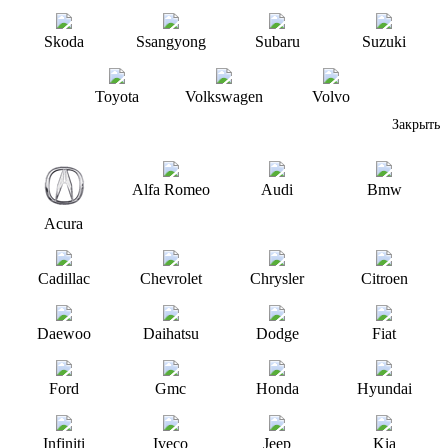
Skoda
Ssangyong
Subaru
Suzuki
Toyota
Volkswagen
Volvo
Закрыть
Alfa Romeo
Audi
Bmw
Acura
Cadillac
Chevrolet
Chrysler
Citroen
Daewoo
Daihatsu
Dodge
Fiat
Ford
Gmc
Honda
Hyundai
Infiniti
Iveco
Jeep
Kia