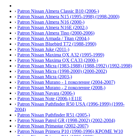
›
Patron Nissan Almera Classic B10 (2006-)
›
Patron Nissan Almera N15 (1995-1998) (1998-2000)
›
Patron Nissan Almera N16 (2000-)
›
Patron Nissan Almera N16E (2002-)
›
Patron Nissan Almera Tino (2000-2006)
›
Patron Nissan Armada / Titan (2004-)
›
Patron Nissan Bluebird T72 (1988-1990)
›
Patron Nissan Juke (2011-)
›
Patron Nissan Maxima QX A32 (1995-1999)
›
Patron Nissan Maxima QX CA33 (2000-)
›
Patron Nissan Micra (1983-1988) (1988-1992) (1992-1998)
›
Patron Nissan Micra (1998-2000) (2000-2002)
›
Patron Nissan Micra (2003-)
›
Patron Nissan Murano - 1 поколение (2004-2007)
›
Patron Nissan Murano - 2 поколение (2008-)
›
Patron Nissan Navara (2006-)
›
Patron Nissan Note (2006-) E11E
›
Patron Nissan Pathfinder R50 USA (1996-1999) (1999-
2004)
›
Patron Nissan Pathfinder R51 (2005-)
›
Patron Nissan Patrol GR (1998-2002) (2002-2004)
›
Patron Nissan Primastar (2002-2007)
›
Patron Nissan Primera P10 (1990-1996) КРОМЕ W10