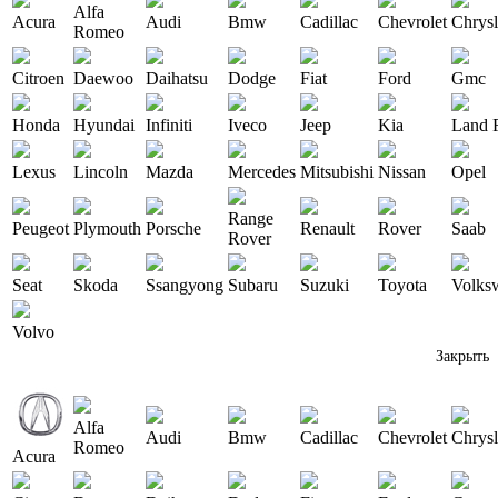
Alfa
Acura
Audi
Bmw
Cadillac
Chevrolet
Chrysl
Romeo
Citroen
Daewoo
Daihatsu
Dodge
Fiat
Ford
Gmc
Honda
Hyundai
Infiniti
Iveco
Jeep
Kia
Land 
Lexus
Lincoln
Mazda
Mercedes
Mitsubishi
Nissan
Opel
Range
Peugeot
Plymouth
Porsche
Renault
Rover
Saab
Rover
Seat
Skoda
Ssangyong
Subaru
Suzuki
Toyota
Volks
Volvo
Закрыть
Alfa
Audi
Bmw
Cadillac
Chevrolet
Chrysl
Romeo
Acura