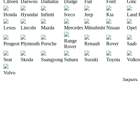
Citroen
Daewoo
Daihatsu
Dodge
Fiat
Ford
Gmc
Honda
Hyundai
Infiniti
Iveco
Jeep
Kia
Land 
Lexus
Lincoln
Mazda
Mercedes
Mitsubishi
Nissan
Opel
Range
Peugeot
Plymouth
Porsche
Renault
Rover
Saab
Rover
Seat
Skoda
Ssangyong
Subaru
Suzuki
Toyota
Volks
Volvo
Закрыть