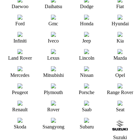
Daewoo
Daihatsu
Dodge
Fiat
Ford
Gmc
Honda
Hyundai
Infiniti
Iveco
Jeep
Kia
Land Rover
Lexus
Lincoln
Mazda
Mercedes
Mitsubishi
Nissan
Opel
Peugeot
Plymouth
Porsche
Range Rover
Renault
Rover
Saab
Seat
Skoda
Ssangyong
Subaru
Suzuki