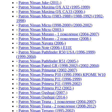
›
Patron Nissan Juke (2011-)
›
Patron Nissan Maxima QX A32 (1995-1999)
›
Patron Nissan Maxima QX CA33 (2000-)
›
Patron Nissan Micra (1983-1988) (1988-1992) (1992-
1998)
›
Patron Nissan Micra (1998-2000) (2000-2002)
›
Patron Nissan Micra (2003-)
›
Patron Nissan Murano - 1 поколение (2004-2007)
›
Patron Nissan Murano - 2 поколение (2008-)
›
Patron Nissan Navara (2006-)
›
Patron Nissan Note (2006-) E11E
›
Patron Nissan Pathfinder R50 USA (1996-1999)
(1999-2004)
›
Patron Nissan Pathfinder R51 (2005-)
›
Patron Nissan Patrol GR (1998-2002) (2002-2004)
›
Patron Nissan Primastar (2002-2007)
›
Patron Nissan Primera P10 (1990-1996) КРОМЕ W10
›
Patron Nissan Primera P11 (1996-1999)
›
Patron Nissan Primera P11 (1999-2002)
›
Patron Nissan Primera P12 (2002-)
›
Patron Nissan Qashqai (2007-)
›
Patron Nissan Qashqai (2014-)
›
Patron Nissan Teana - 1 поколение (2004-2007)
›
Patron Nissan Teana - 2 поколение (2008-2012)
›
Patron Nissan Terrano (1995-2002)