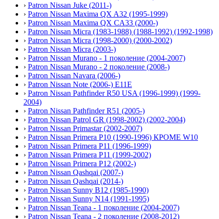
›
Patron Nissan Juke (2011-)
›
Patron Nissan Maxima QX A32 (1995-1999)
›
Patron Nissan Maxima QX CA33 (2000-)
›
Patron Nissan Micra (1983-1988) (1988-1992) (1992-1998)
›
Patron Nissan Micra (1998-2000) (2000-2002)
›
Patron Nissan Micra (2003-)
›
Patron Nissan Murano - 1 поколение (2004-2007)
›
Patron Nissan Murano - 2 поколение (2008-)
›
Patron Nissan Navara (2006-)
›
Patron Nissan Note (2006-) E11E
›
Patron Nissan Pathfinder R50 USA (1996-1999) (1999-
2004)
›
Patron Nissan Pathfinder R51 (2005-)
›
Patron Nissan Patrol GR (1998-2002) (2002-2004)
›
Patron Nissan Primastar (2002-2007)
›
Patron Nissan Primera P10 (1990-1996) КРОМЕ W10
›
Patron Nissan Primera P11 (1996-1999)
›
Patron Nissan Primera P11 (1999-2002)
›
Patron Nissan Primera P12 (2002-)
›
Patron Nissan Qashqai (2007-)
›
Patron Nissan Qashqai (2014-)
›
Patron Nissan Sunny B12 (1985-1990)
›
Patron Nissan Sunny N14 (1991-1995)
›
Patron Nissan Teana - 1 поколение (2004-2007)
›
Patron Nissan Teana - 2 поколение (2008-2012)