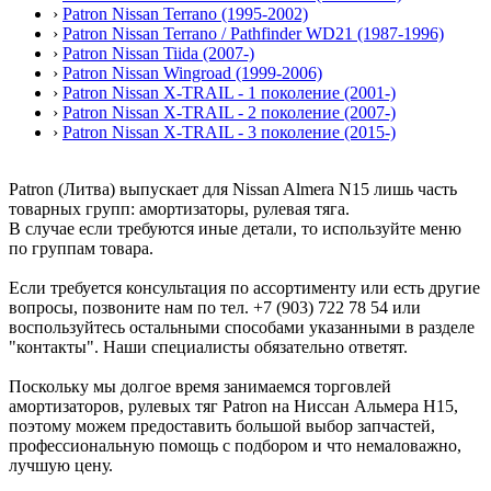
›
Patron Nissan Terrano (1995-2002)
›
Patron Nissan Terrano / Pathfinder WD21 (1987-1996)
›
Patron Nissan Tiida (2007-)
›
Patron Nissan Wingroad (1999-2006)
›
Patron Nissan X-TRAIL - 1 поколение (2001-)
›
Patron Nissan X-TRAIL - 2 поколение (2007-)
›
Patron Nissan X-TRAIL - 3 поколение (2015-)
Patron (Литва) выпускает для Nissan Almera N15 лишь часть
товарных групп: амортизаторы, рулевая тяга.
В случае если требуются иные детали, то используйте меню
по группам товара.
Если требуется консультация по ассортименту или есть другие
вопросы, позвоните нам по тел. +7 (903) 722 78 54 или
воспользуйтесь остальными способами указанными в разделе
"контакты". Наши специалисты обязательно ответят.
Поскольку мы долгое время занимаемся торговлей
амортизаторов, рулевых тяг Patron на Ниссан Альмера Н15,
поэтому можем предоставить большой выбор запчастей,
профессиональную помощь с подбором и что немаловажно,
лучшую цену.