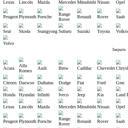
Lexus
Lincoln
Mazda
Mercedes
Mitsubishi
Nissan
Opel
Range
Peugeot
Plymouth
Porsche
Renault
Rover
Saab
Rover
Seat
Skoda
Ssangyong
Subaru
Suzuki
Toyota
Volks
Volvo
Закрыть
Alfa
Acura
Audi
Bmw
Cadillac
Chevrolet
Chrysl
Romeo
Citroen
Daewoo
Daihatsu
Dodge
Fiat
Ford
Gmc
Honda
Hyundai
Infiniti
Iveco
Jeep
Kia
Land 
Lexus
Lincoln
Mazda
Mercedes
Mitsubishi
Nissan
Opel
Range
Peugeot
Plymouth
Porsche
Renault
Rover
Saab
Rover