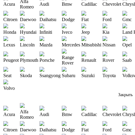
Alfa
Acura
Audi
Bmw
Cadillac
Chevrolet
Chrysl
Romeo
Citroen
Daewoo
Daihatsu
Dodge
Fiat
Ford
Gmc
Honda
Hyundai
Infiniti
Iveco
Jeep
Kia
Land 
Lexus
Lincoln
Mazda
Mercedes
Mitsubishi
Nissan
Opel
Range
Peugeot
Plymouth
Porsche
Renault
Rover
Saab
Rover
Seat
Skoda
Ssangyong
Subaru
Suzuki
Toyota
Volks
Volvo
Закрыть
Alfa
Acura
Audi
Bmw
Cadillac
Chevrolet
Chrysl
Romeo
Citroen
Daewoo
Daihatsu
Dodge
Fiat
Ford
Gmc