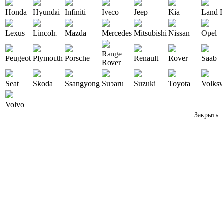
Honda
Hyundai
Infiniti
Iveco
Jeep
Kia
Land 
Lexus
Lincoln
Mazda
Mercedes
Mitsubishi
Nissan
Opel
Range
Peugeot
Plymouth
Porsche
Renault
Rover
Saab
Rover
Seat
Skoda
Ssangyong
Subaru
Suzuki
Toyota
Volks
Volvo
Закрыть