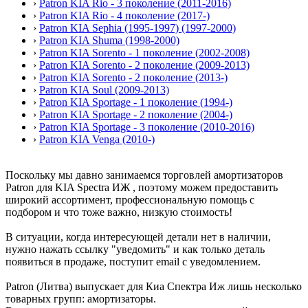
›
Patron KIA Rio - 3 поколение (2011-2016)
›
Patron KIA Rio - 4 поколение (2017-)
›
Patron KIA Sephia (1995-1997) (1997-2000)
›
Patron KIA Shuma (1998-2000)
›
Patron KIA Sorento - 1 поколение (2002-2008)
›
Patron KIA Sorento - 2 поколение (2009-2013)
›
Patron KIA Sorento - 2 поколение (2013-)
›
Patron KIA Soul (2009-2013)
›
Patron KIA Sportage - 1 поколение (1994-)
›
Patron KIA Sportage - 2 поколение (2004-)
›
Patron KIA Sportage - 3 поколение (2010-2016)
›
Patron KIA Venga (2010-)
Поскольку мы давно занимаемся торговлей амортизаторов
Patron для KIA Spectra ИЖ , поэтому можем предоставить
широкий ассортимент, профессиональную помощь с
подбором и что тоже важно, низкую стоимость!
В ситуации, когда интересующей детали нет в наличии,
нужно нажать ссылку "уведомить" и как только деталь
появиться в продаже, поступит email с уведомлением.
Patron (Литва) выпускает для Киа Спектра Иж лишь несколько
товарных групп: амортизаторы.