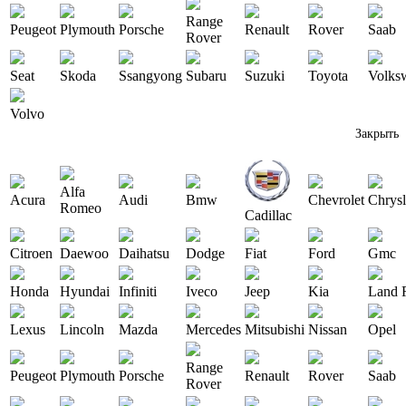
Range
Peugeot
Plymouth
Porsche
Renault
Rover
Saab
Rover
Seat
Skoda
Ssangyong
Subaru
Suzuki
Toyota
Volks
Volvo
Закрыть
Alfa
Acura
Audi
Bmw
Chevrolet
Chrysl
Romeo
Cadillac
Citroen
Daewoo
Daihatsu
Dodge
Fiat
Ford
Gmc
Honda
Hyundai
Infiniti
Iveco
Jeep
Kia
Land 
Lexus
Lincoln
Mazda
Mercedes
Mitsubishi
Nissan
Opel
Range
Peugeot
Plymouth
Porsche
Renault
Rover
Saab
Rover