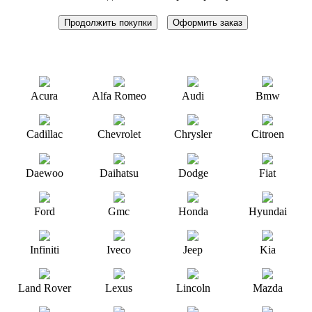
Продолжить покупки
Оформить заказ
Acura
Alfa Romeo
Audi
Bmw
Cadillac
Chevrolet
Chrysler
Citroen
Daewoo
Daihatsu
Dodge
Fiat
Ford
Gmc
Honda
Hyundai
Infiniti
Iveco
Jeep
Kia
Land Rover
Lexus
Lincoln
Mazda