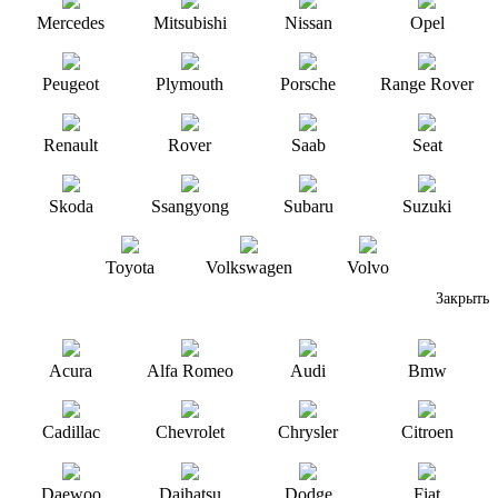
Mercedes
Mitsubishi
Nissan
Opel
Peugeot
Plymouth
Porsche
Range Rover
Renault
Rover
Saab
Seat
Skoda
Ssangyong
Subaru
Suzuki
Toyota
Volkswagen
Volvo
Закрыть
Acura
Alfa Romeo
Audi
Bmw
Cadillac
Chevrolet
Chrysler
Citroen
Daewoo
Daihatsu
Dodge
Fiat