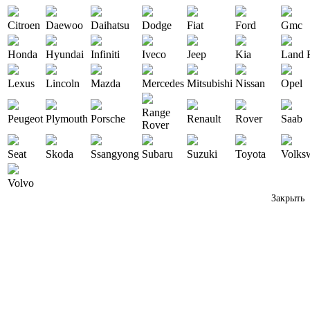
Citroen
Daewoo
Daihatsu
Dodge
Fiat
Ford
Gmc
Honda
Hyundai
Infiniti
Iveco
Jeep
Kia
Land 
Lexus
Lincoln
Mazda
Mercedes
Mitsubishi
Nissan
Opel
Range
Peugeot
Plymouth
Porsche
Renault
Rover
Saab
Rover
Seat
Skoda
Ssangyong
Subaru
Suzuki
Toyota
Volks
Volvo
Закрыть