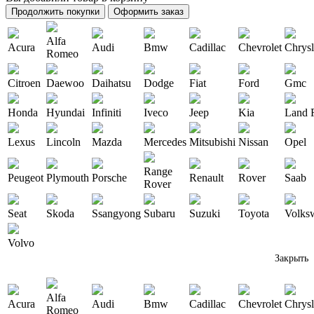
Продолжить покупки
Оформить заказ
Alfa
Acura
Audi
Bmw
Cadillac
Chevrolet
Chrysl
Romeo
Citroen
Daewoo
Daihatsu
Dodge
Fiat
Ford
Gmc
Honda
Hyundai
Infiniti
Iveco
Jeep
Kia
Land 
Lexus
Lincoln
Mazda
Mercedes
Mitsubishi
Nissan
Opel
Range
Peugeot
Plymouth
Porsche
Renault
Rover
Saab
Rover
Seat
Skoda
Ssangyong
Subaru
Suzuki
Toyota
Volks
Volvo
Закрыть
Alfa
Acura
Audi
Bmw
Cadillac
Chevrolet
Chrysl
Romeo