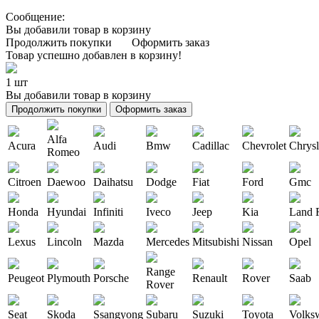
Сообщение:
Вы добавили товар в корзину
Продолжить покупки
Оформить заказ
Товар успешно добавлен в корзину!
1 шт
Вы добавили товар в корзину
Продолжить покупки
Оформить заказ
Alfa
Acura
Audi
Bmw
Cadillac
Chevrolet
Chrysl
Romeo
Citroen
Daewoo
Daihatsu
Dodge
Fiat
Ford
Gmc
Honda
Hyundai
Infiniti
Iveco
Jeep
Kia
Land 
Lexus
Lincoln
Mazda
Mercedes
Mitsubishi
Nissan
Opel
Range
Peugeot
Plymouth
Porsche
Renault
Rover
Saab
Rover
Seat
Skoda
Ssangyong
Subaru
Suzuki
Toyota
Volks