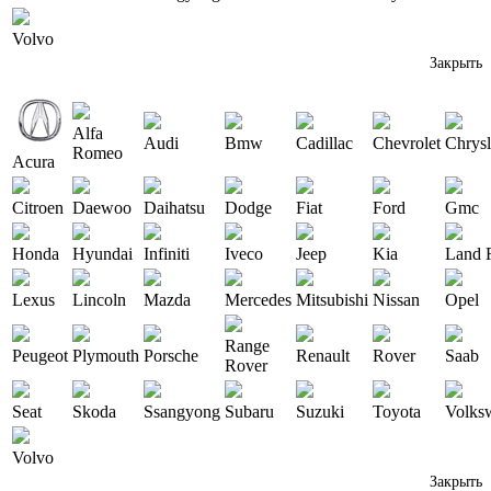
Volvo
Закрыть
Alfa
Audi
Bmw
Cadillac
Chevrolet
Chrysl
Romeo
Acura
Citroen
Daewoo
Daihatsu
Dodge
Fiat
Ford
Gmc
Honda
Hyundai
Infiniti
Iveco
Jeep
Kia
Land 
Lexus
Lincoln
Mazda
Mercedes
Mitsubishi
Nissan
Opel
Range
Peugeot
Plymouth
Porsche
Renault
Rover
Saab
Rover
Seat
Skoda
Ssangyong
Subaru
Suzuki
Toyota
Volks
Volvo
Закрыть