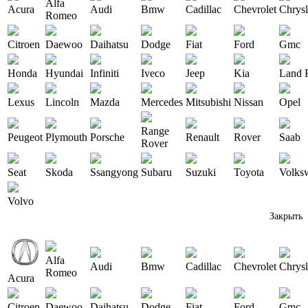
Alfa
Acura
Audi
Bmw
Cadillac
Chevrolet
Chrysl
Romeo
Citroen
Daewoo
Daihatsu
Dodge
Fiat
Ford
Gmc
Honda
Hyundai
Infiniti
Iveco
Jeep
Kia
Land 
Lexus
Lincoln
Mazda
Mercedes
Mitsubishi
Nissan
Opel
Range
Peugeot
Plymouth
Porsche
Renault
Rover
Saab
Rover
Seat
Skoda
Ssangyong
Subaru
Suzuki
Toyota
Volks
Volvo
Закрыть
Alfa
Audi
Bmw
Cadillac
Chevrolet
Chrysl
Romeo
Acura
Citroen
Daewoo
Daihatsu
Dodge
Fiat
Ford
Gmc