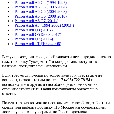
›
Patron Audi A6 C4 (1994-1997)
›
Patron Audi A6 C5 (1997-2004)
›
Patron Audi A6 C6 (2004-2008)
›
Patron Audi A6 C6 (2008-2010)
›
Patron Audi A6 C7 (2011-)
›
Patron Audi A8 (1994-2002) (2003-)
›
Patron Audi Q3 (2011-)
›
Patron Audi Q5 (2008-2017)
›
Patron Audi Q7 (2006-)
›
Patron Audi TT (1998-2006)
В случае, когда интересующей запчасти нет в продаже, нужно
нажать кнопку "уведомить" и когда деталь поступит в
наличие, поступит email извещением.
Если требуется помощь по ассортименту или есть другие
вопросы, позвоните нам по тел. +7 (495) 722 78 54 или
воспользуйтесь другими способами размещенными на
странице "контакты". Наши консультанты обязательно
ответят.
Получить заказ возможно несколькими способами, забрать на
складе или выбрать доставку. По Москве мы осуществляем
доставку своими курьерами, по России доставка