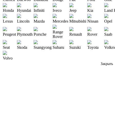
Honda
Hyundai
Infiniti
Iveco
Jeep
Kia
Land 
Lexus
Lincoln
Mazda
Mercedes
Mitsubishi
Nissan
Opel
Range
Peugeot
Plymouth
Porsche
Renault
Rover
Saab
Rover
Seat
Skoda
Ssangyong
Subaru
Suzuki
Toyota
Volks
Volvo
Закрыть