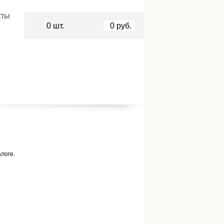
кты
0
шт.
0
руб.
алоге.