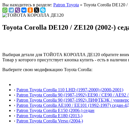
Вы находитесь в разделе:
Patron Toyota
» Toyota Corolla DE120 /
Toyota Corolla DE120 / ZE120 (2002-) сед
Выбирая детали для ТОЙОТА КОРОЛЛА ДЕ120 обратите вним
Товар у которого присутствует кнопка купить - есть в наличии 
Выберите свою модификацию Toyota Corolla:
›
Patron Toyota Corolla 110 LHD (1997-2000) (2000-2001)
›
Patron Toyota Corolla 90 (1987-1992) EE90 / CE90 / AE92 
›
Patron Toyota Corolla 90 (1987-1992) ЛИФТБЭК / универ
›
Patron Toyota Corolla AE100 / EE101 (1992-1997) седан-
›
Patron Toyota Corolla E150 (2006-) седан
›
Patron Toyota Corolla E180 (2013-)
›
Patron Toyota Corolla Verso (2004-)