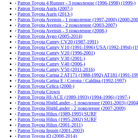
›
Patron Toyota 4 Runner - 3 поколение (1996-1998) (1999-)
›
Patron Toyota Auris (2007-)
›
Patron Toyota Auris (2013-)
›
Patron Toyota Avensis - 1 поколение (1997-2000) (2000-20
›
Patron Toyota Avensis - 2 поколение (2003-2007)
›
Patron Toyota Avensis - 3 поколение (2008-)
›
Patron Toyota Aygo (2005-2014)
›
Patron Toyota Camry CV20 (1987-1991)
›
Patron Toyota Camry V10 (1991-1996) USA (1992-1994) (1
›
Patron Toyota Camry V20 (1996-2001)
›
Patron Toyota Camry V30 (2001-)
›
Patron Toyota Camry V40 (2006-)
›
Patron Toyota Camry V50 (2011-2016)
›
Patron Toyota Carina 2 AT171 (1988-1992) AT181 (1991-19
›
Patron Toyota Carina E / Corona / Caldina (1992-1997)
›
Patron Toyota Celica (2000-)
›
Patron Toyota Crown
›
Patron Toyota HI-ACE (1989-1993) (1994-1996) (1997-)
›
Patron Toyota HighLander - 1 поколение (2001-2003) (200
›
Patron Toyota HighLander - 2 поколение (2007-2009)
›
Patron Toyota Hilux (1989-1995) SURF
›
Patron Toyota Hilux (1995-2002) SURF
›
Patron Toyota Hilux (2001-2011)
›
Patron Toyota Ipsum (2001-2003)
›
Patron Toyota iQ (2008-2014)