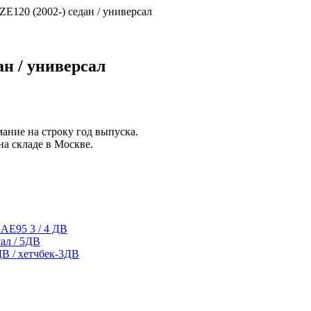
 ZE120 (2002-) седан / универсал
ан / универсал
ание на строку
год выпуска
.
на складе в Москве.
/ AE95 3 / 4 ДВ
сал / 5ДВ
4ДВ / хетчбек-3ДВ