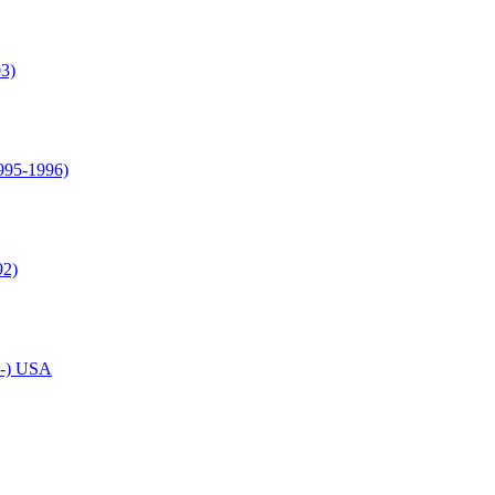
03)
995-1996)
92)
4-) USA