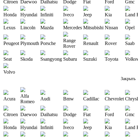
Citroen
Daewoo
Daihatsu
Dodge
Fiat
Ford
Gmc
Honda
Hyundai
Infiniti
Iveco
Jeep
Kia
Land 
Lexus
Lincoln
Mazda
Mercedes
Mitsubishi
Nissan
Opel
Range
Peugeot
Plymouth
Porsche
Renault
Rover
Saab
Rover
Seat
Skoda
Ssangyong
Subaru
Suzuki
Toyota
Volks
Volvo
Закрыть
Alfa
Acura
Audi
Bmw
Cadillac
Chevrolet
Chrysl
Romeo
Citroen
Daewoo
Daihatsu
Dodge
Fiat
Ford
Gmc
Honda
Hyundai
Infiniti
Iveco
Jeep
Kia
Land 