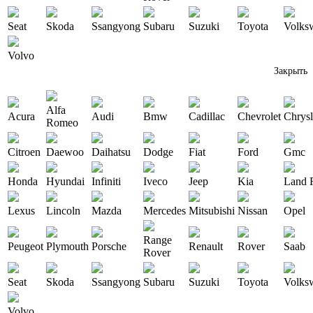
Seat
Skoda
Ssangyong
Subaru
Suzuki
Toyota
Volks
Volvo
Закрыть
Alfa
Acura
Audi
Bmw
Cadillac
Chevrolet
Chrysl
Romeo
Citroen
Daewoo
Daihatsu
Dodge
Fiat
Ford
Gmc
Honda
Hyundai
Infiniti
Iveco
Jeep
Kia
Land 
Lexus
Lincoln
Mazda
Mercedes
Mitsubishi
Nissan
Opel
Range
Peugeot
Plymouth
Porsche
Renault
Rover
Saab
Rover
Seat
Skoda
Ssangyong
Subaru
Suzuki
Toyota
Volks
Volvo