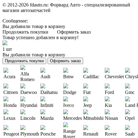
© 2012-2026 fdauto.ru:
Форвард Авто - специализированный
магазин автозапчастей
Сообщение:
Вы добавили товар в корзину
Продолжить покупки
Оформить заказ
Товар успешно добавлен в корзину!
1 шт
Вы добавили товар в корзину
Продолжить покупки
Оформить заказ
Alfa
Acura
Audi
Bmw
Cadillac
Chevrolet
Chrysl
Romeo
Citroen
Daewoo
Daihatsu
Dodge
Fiat
Ford
Gmc
Honda
Hyundai
Infiniti
Iveco
Jeep
Kia
Land 
Lexus
Lincoln
Mazda
Mercedes
Mitsubishi
Nissan
Opel
Range
Peugeot
Plymouth
Porsche
Renault
Rover
Saab
Rover