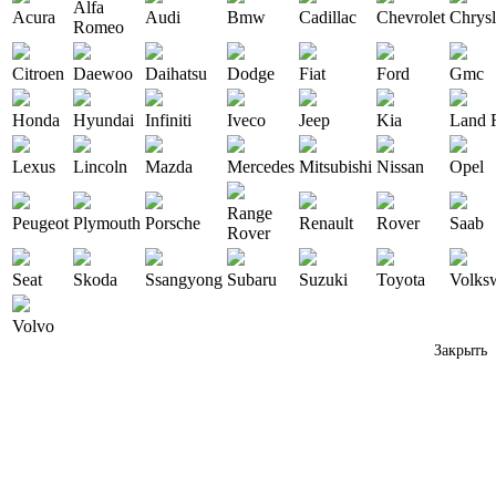
Alfa
Acura
Audi
Bmw
Cadillac
Chevrolet
Chrysl
Romeo
Citroen
Daewoo
Daihatsu
Dodge
Fiat
Ford
Gmc
Honda
Hyundai
Infiniti
Iveco
Jeep
Kia
Land 
Lexus
Lincoln
Mazda
Mercedes
Mitsubishi
Nissan
Opel
Range
Peugeot
Plymouth
Porsche
Renault
Rover
Saab
Rover
Seat
Skoda
Ssangyong
Subaru
Suzuki
Toyota
Volks
Volvo
Закрыть