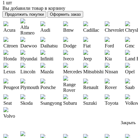
1 шт
Вы добавили товар в корзину
Продолжить покупки
Оформить заказ
Alfa
Acura
Audi
Bmw
Cadillac
Chevrolet
Chrysl
Romeo
Citroen
Daewoo
Daihatsu
Dodge
Fiat
Ford
Gmc
Honda
Hyundai
Infiniti
Iveco
Jeep
Kia
Land 
Lexus
Lincoln
Mazda
Mercedes
Mitsubishi
Nissan
Opel
Range
Peugeot
Plymouth
Porsche
Renault
Rover
Saab
Rover
Seat
Skoda
Ssangyong
Subaru
Suzuki
Toyota
Volks
Volvo
Закрыть