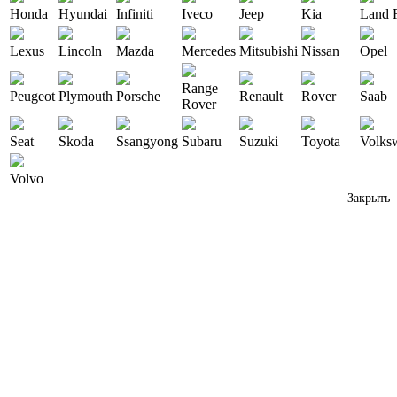
Honda
Hyundai
Infiniti
Iveco
Jeep
Kia
Land 
Lexus
Lincoln
Mazda
Mercedes
Mitsubishi
Nissan
Opel
Range
Peugeot
Plymouth
Porsche
Renault
Rover
Saab
Rover
Seat
Skoda
Ssangyong
Subaru
Suzuki
Toyota
Volks
Volvo
Закрыть