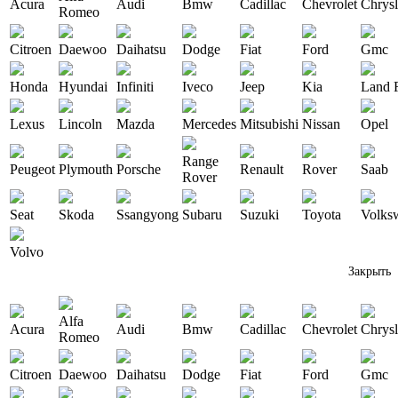
Acura
Audi
Bmw
Cadillac
Chevrolet
Chrysl
Romeo
Citroen
Daewoo
Daihatsu
Dodge
Fiat
Ford
Gmc
Honda
Hyundai
Infiniti
Iveco
Jeep
Kia
Land 
Lexus
Lincoln
Mazda
Mercedes
Mitsubishi
Nissan
Opel
Range
Peugeot
Plymouth
Porsche
Renault
Rover
Saab
Rover
Seat
Skoda
Ssangyong
Subaru
Suzuki
Toyota
Volks
Volvo
Закрыть
Alfa
Acura
Audi
Bmw
Cadillac
Chevrolet
Chrysl
Romeo
Citroen
Daewoo
Daihatsu
Dodge
Fiat
Ford
Gmc