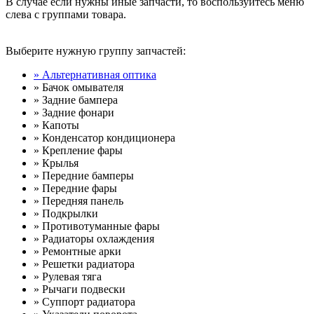
В случае если нужны иные запчасти, то воспользуйтесь меню
слева с группами товара.
Выберите нужную группу запчастей:
» Альтернативная оптика
» Бачок омывателя
» Задние бампера
» Задние фонари
» Капоты
» Конденсатор кондиционера
» Крепление фары
» Крылья
» Передние бамперы
» Передние фары
» Передняя панель
» Подкрылки
» Противотуманные фары
» Радиаторы охлаждения
» Ремонтные арки
» Решетки радиатора
» Рулевая тяга
» Рычаги подвески
» Суппорт радиатора