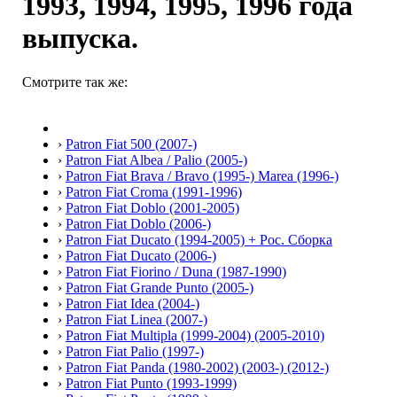
1993, 1994, 1995, 1996 года
выпуска.
Смотрите так же:
›
Patron Fiat 500 (2007-)
›
Patron Fiat Albea / Palio (2005-)
›
Patron Fiat Brava / Bravo (1995-) Marea (1996-)
›
Patron Fiat Croma (1991-1996)
›
Patron Fiat Doblo (2001-2005)
›
Patron Fiat Doblo (2006-)
›
Patron Fiat Ducato (1994-2005) + Рос. Сборка
›
Patron Fiat Ducato (2006-)
›
Patron Fiat Fiorino / Duna (1987-1990)
›
Patron Fiat Grande Punto (2005-)
›
Patron Fiat Idea (2004-)
›
Patron Fiat Linea (2007-)
›
Patron Fiat Multipla (1999-2004) (2005-2010)
›
Patron Fiat Palio (1997-)
›
Patron Fiat Panda (1980-2002) (2003-) (2012-)
›
Patron Fiat Punto (1993-1999)